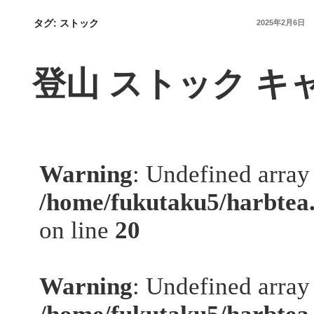
タグ:
ストック
投
2025年2月6日
稿
日:
登山 ストック キ